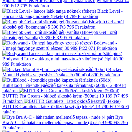
Bijoux Indiscrets Horoscope Virgo - nyakláncos ujjvibrátor készl
14
990 Ft
12 795 Ft
raktáron
Black Level -
láncos lakk tanga nőknek (fekete)
4 789 Ft
raktáron
Blowjob Gel - orál
síkosító gél (borsmenta)
5 390 Ft
3 796 Ft
raktáron
Blowjob Gel - orál
síkosító gél (vanília)
5 390 Ft
3 995 Ft
raktáron
Bodywand -
Ünnepi fagyöngy szett (8 részes)
30 989 Ft
22 071 Ft
raktáron
Bodywand Luxe - akkus, mini masszírozó vibrátor (sötétpink)
30
989 Ft
raktáron
Bucked
Mount Hybrid - vegyesbázisú síkosító (60ml)
4 890 Ft
raktáron
BullBlood - étrendkiegészítő kapszula férfiaknak (60db)
12 489 Ft
raktáron
BUTTR Fist Cream - öklöző síkosító krém (500ml)
10 189 Ft
7 496
Ft
raktáron
BUTTR Gauntlets - latex öklöző kesztyű (fekete)
13 790 Ft
9 796 Ft
raktáron
Bye
Bra A-C - láthatatlan mellemelő tapasz - nude (4 pár)
9 990 Ft
8 795
Ft
raktáron