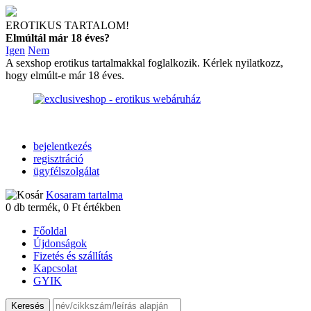
EROTIKUS TARTALOM!
Elmúltál már 18 éves?
Igen
Nem
A sexshop erotikus tartalmakkal foglalkozik. Kérlek nyilatkozz,
hogy elmúlt-e már 18 éves.
bejelentkezés
regisztráció
ügyfélszolgálat
Kosaram tartalma
0
db termék,
0
Ft értékben
Főoldal
Újdonságok
Fizetés és szállítás
Kapcsolat
GYIK