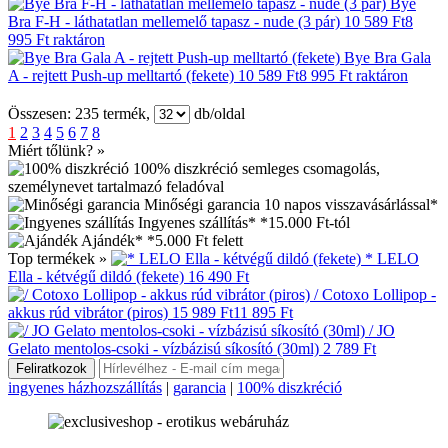
Bye
Bra F-H - láthatatlan mellemelő tapasz - nude (3 pár)
10 589 Ft
8
995 Ft
raktáron
Bye Bra Gala
A - rejtett Push-up melltartó (fekete)
10 589 Ft
8 995 Ft
raktáron
Összesen:
235
termék,
db/oldal
1
2
3
4
5
6
7
8
Miért tőlünk? »
100% diszkréció
semleges csomagolás,
személynevet tartalmazó feladóval
Minőségi garancia
10 napos visszavásárlással*
Ingyenes szállítás*
*15.000 Ft-tól
Ajándék*
*5.000 Ft felett
Top termékek »
* LELO
Ella - kétvégű dildó (fekete)
16 490 Ft
/ Cotoxo Lollipop -
akkus rúd vibrátor (piros)
15 989 Ft
11 895 Ft
/ JO
Gelato mentolos-csoki - vízbázisú síkosító (30ml)
2 789 Ft
ingyenes házhozszállítás
|
garancia
|
100% diszkréció