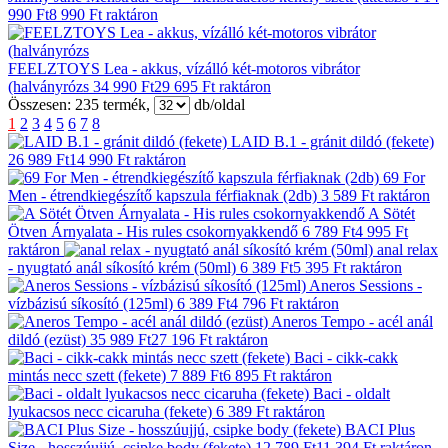
990 Ft
8 990 Ft
raktáron
FEELZTOYS Lea - akkus, vízálló két-motoros vibrátor
(halványrózs
34 990 Ft
29 695 Ft
raktáron
Összesen:
235
termék,
db/oldal
1
2
3
4
5
6
7
8
LAID B.1 - gránit dildó (fekete)
26 989 Ft
14 990 Ft
raktáron
69 For
Men - étrendkiegészítő kapszula férfiaknak (2db)
3 589 Ft
raktáron
A Sötét
Ötven Árnyalata - His rules csokornyakkendő
6 789 Ft
4 995 Ft
raktáron
anal relax
- nyugtató anál síkosító krém (50ml)
6 389 Ft
5 395 Ft
raktáron
Aneros Sessions -
vízbázisú síkosító (125ml)
6 389 Ft
4 796 Ft
raktáron
Aneros Tempo - acél anál
dildó (ezüst)
35 989 Ft
27 196 Ft
raktáron
Baci - cikk-cakk
mintás necc szett (fekete)
7 889 Ft
6 895 Ft
raktáron
Baci - oldalt
lyukacsos necc cicaruha (fekete)
6 389 Ft
raktáron
BACI Plus
Size - hosszúujjú, csipke body (fekete)
12 789 Ft
11 394 Ft
raktáron