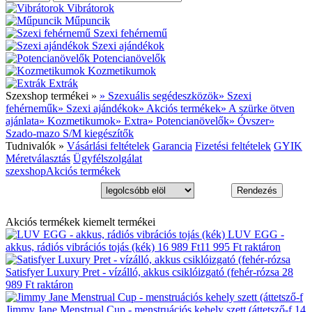
Vibrátorok
Műpuncik
Szexi fehérnemű
Szexi ajándékok
Potencianövelők
Kozmetikumok
Extrák
Szexshop termékei »
» Szexuális segédeszközök
» Szexi
fehérneműk
» Szexi ajándékok
» Akciós termékek
» A szürke ötven
ajánlata
» Kozmetikumok
» Extra
» Potencianövelők
» Óvszer
»
Szado-mazo S/M kiegészítők
Tudnivalók »
Vásárlási feltételek
Garancia
Fizetési feltételek
GYIK
Méretválasztás
Ügyfélszolgálat
szexshop
Akciós termékek
Akciós termékek kiemelt termékei
LUV EGG -
akkus, rádiós vibrációs tojás (kék)
16 989 Ft
11 995 Ft
raktáron
Satisfyer Luxury Pret - vízálló, akkus csiklóizgató (fehér-rózsa
28
989 Ft
raktáron
Jimmy Jane Menstrual Cup - menstruációs kehely szett (áttetsző-f
14