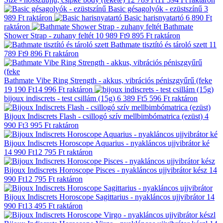
Basic gésagolyók - ezüstszínű
3
989 Ft
raktáron
Basic harisnyatartó
6 890 Ft
raktáron
Bathmate
Shower Strap - zuhany feltét
10 989 Ft
9 895 Ft
raktáron
Bathmate tisztító és tároló szett
11
789 Ft
9 896 Ft
raktáron
Bathmate Vibe Ring Strength - akkus, vibrációs péniszgyűrű (feke
19 190 Ft
14 996 Ft
raktáron
bijoux indiscrets - test csillám (15g)
6 389 Ft
5 596 Ft
raktáron
Bijoux Indiscrets Flash - csillogó szív mellbimbómatrica (ezüst)
4
990 Ft
3 995 Ft
raktáron
Bijoux Indiscrets Horoscope Aquarius - nyakláncos ujjvibrátor ké
14 990 Ft
12 795 Ft
raktáron
Bijoux Indiscrets Horoscope Pisces - nyakláncos ujjvibrátor kész
14
990 Ft
12 795 Ft
raktáron
Bijoux Indiscrets Horoscope Sagittarius - nyakláncos ujjvibrátor
14
990 Ft
13 495 Ft
raktáron