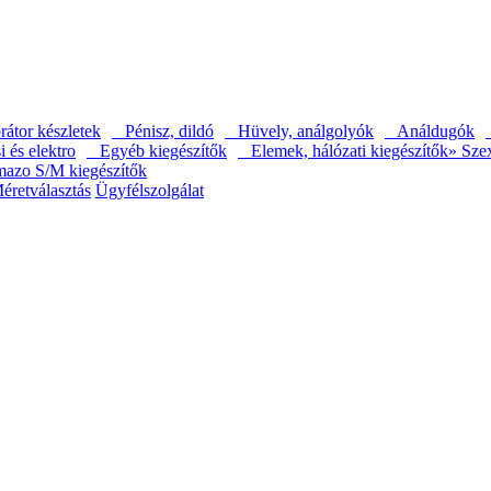
átor készletek
Pénisz, dildó
Hüvely, análgolyók
Análdugók
és elektro
Egyéb kiegészítők
Elemek, hálózati kiegészítők
» Sze
mazo S/M kiegészítők
éretválasztás
Ügyfélszolgálat