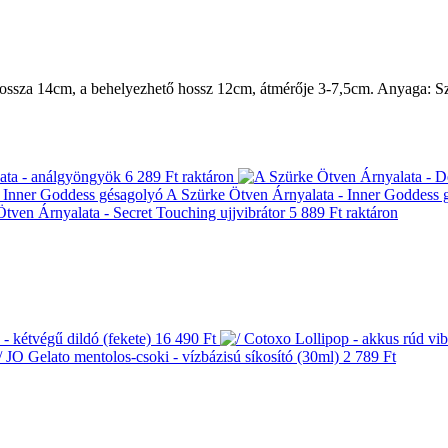
 hossza 14cm, a behelyezhető hossz 12cm, átmérője 3-7,5cm. Anyaga: Sz
ata - análgyöngyök
6 289 Ft
raktáron
A Szürke Ötven Árnyalata - Inner Goddess 
tven Árnyalata - Secret Touching ujjvibrátor
5 889 Ft
raktáron
- kétvégű dildó (fekete)
16 490 Ft
/ JO Gelato mentolos-csoki - vízbázisú síkosító (30ml)
2 789 Ft