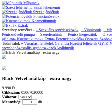
Műpuncik
Szexi fehérnemű
Szexi ajándékok
Potencianövelők
Kozmetikumok
Extrák
Szexshop termékei »
» Szexuális segédeszközök
Vibrátorok
Vibr
Pénisznövelő pumpa
Szerelemhinta
Pénisz kiegészítők
Orvosi 
ajánlata
» Kozmetikumok
» Extra
» Potencianövelők
» Óvszer
» Szado-
Tudnivalók »
Vásárlási feltételek
Garancia
Fizetési feltételek
GYIK
M
szexshop
Szexuális segédeszközök
Análdugók
Black Velvet análkúp - extra nagy
9 990 Ft
Cikkszám:
05067020000
Változat:
Mennyiség:
db