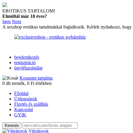
EROTIKUS TARTALOM!
Elmúltál már 18 éves?
Igen
Nem
A sexshop erotikus tartalmakkal foglalkozik. Kérlek nyilatkozz, hogy
bejelentkezés
regisztráció
ügyfélszolgálat
Kosaram tartalma
0
db termék,
0
Ft értékben
Főoldal
Újdonságok
Fizetés és szállítás
Kapcsolat
GYIK
Vibrátorok