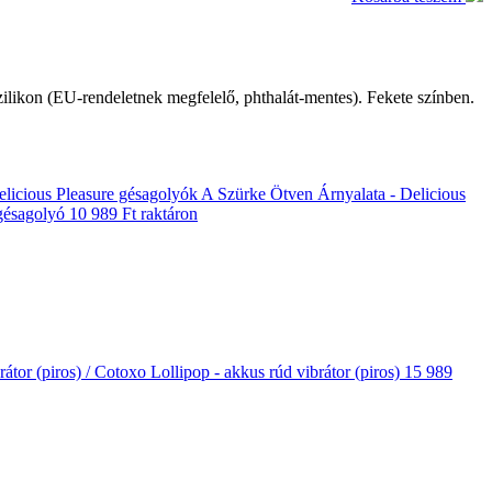
ilikon (EU-rendeletnek megfelelő, phthalát-mentes). Fekete színben.
A Szürke Ötven Árnyalata - Delicious
gésagolyó
10 989 Ft
raktáron
/ Cotoxo Lollipop - akkus rúd vibrátor (piros)
15 989