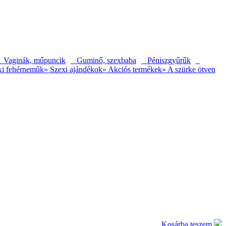
Vaginák, műpuncik
Guminő, szexbaba
Péniszgyűrűk
xi fehérneműk
» Szexi ajándékok
» Akciós termékek
» A szürke ötven
Kosárba teszem