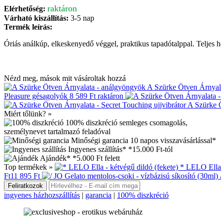
raktáron
Elérhetőség:
Várható kiszállítás:
3-5 nap
Termék leírás:
Óriás análkúp, elkeskenyedő véggel, praktikus tapadótalppal. Teljes
Nézd meg, mások mit vásároltak hozzá
A Szürke Ötven Árnyal
Pleasure gésagolyók
8 589 Ft
raktáron
A Szürke Ö
Miért tőlünk? »
100% diszkréció
semleges csomagolás,
személynevet tartalmazó feladóval
Minőségi garancia
10 napos visszavásárlással*
Ingyenes szállítás*
*15.000 Ft-tól
Ajándék*
*5.000 Ft felett
Top termékek »
* LELO Ella 
Ft
11 895 Ft
ingyenes házhozszállítás
|
garancia
|
100% diszkréció