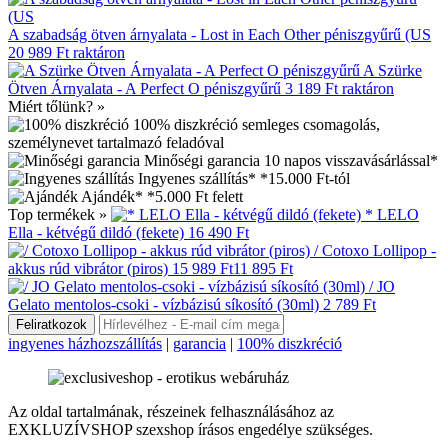
A szabadság ötven árnyalata - Lost in Each Other péniszgyűrű (US
20 989 Ft
raktáron
A Szürke
Ötven Árnyalata - A Perfect O péniszgyűrű
3 189 Ft
raktáron
Miért tőlünk? »
100% diszkréció
semleges csomagolás,
személynevet tartalmazó feladóval
Minőségi garancia
10 napos visszavásárlással*
Ingyenes szállítás*
*15.000 Ft-tól
Ajándék*
*5.000 Ft felett
Top termékek »
* LELO
Ella - kétvégű dildó (fekete)
16 490 Ft
/ Cotoxo Lollipop -
akkus rúd vibrátor (piros)
15 989 Ft
11 895 Ft
/ JO
Gelato mentolos-csoki - vízbázisú síkosító (30ml)
2 789 Ft
ingyenes házhozszállítás
|
garancia
|
100% diszkréció
Az oldal tartalmának, részeinek felhasználásához az
EXKLUZÍVSHOP szexshop írásos engedélye szükséges.