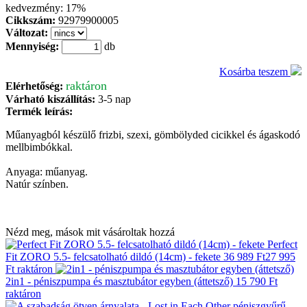
kedvezmény:
17%
Cikkszám:
92979900005
Változat:
Mennyiség:
db
Kosárba teszem
raktáron
Elérhetőség:
Várható kiszállítás:
3-5 nap
Termék leírás:
Műanyagból készülő frizbi, szexi, gömbölyded cicikkel és ágaskodó
mellbimbókkal.
Anyaga: műanyag.
Natúr színben.
Nézd meg, mások mit vásároltak hozzá
Perfect
Fit ZORO 5.5- felcsatolható dildó (14cm) - fekete
36 989 Ft
27 995
Ft
raktáron
2in1 - péniszpumpa és masztubátor egyben (áttetsző)
15 790 Ft
raktáron