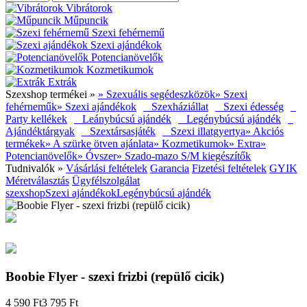
Vibrátorok
Műpuncik
Szexi fehérnemű
Szexi ajándékok
Potencianövelők
Kozmetikumok
Extrák
Szexshop termékei »
» Szexuális segédeszközök
» Szexi
fehérneműk
» Szexi ajándékok
Szexháziállat
Szexi édesség
Party kellékek
Leánybúcsú ajándék
Legénybúcsú ajándék
Ajándéktárgyak
Szextársasjáték
Szexi illatgyertya
» Akciós
termékek
» A szürke ötven ajánlata
» Kozmetikumok
» Extra
»
Potencianövelők
» Óvszer
» Szado-mazo S/M kiegészítők
Tudnivalók »
Vásárlási feltételek
Garancia
Fizetési feltételek
GYIK
Méretválasztás
Ügyfélszolgálat
szexshop
Szexi ajándékok
Legénybúcsú ajándék
Boobie Flyer - szexi frizbi (repülő cicik)
4 590 Ft
3 795 Ft