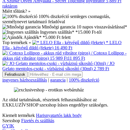
A Szürke Ötven Árnyalata - Secret Touching ujjvibrátor
5 889 Ft
raktáron
Miért tőlünk? »
100% diszkréció
semleges csomagolás,
személynevet tartalmazó feladóval
Minőségi garancia
10 napos visszavásárlással*
Ingyenes szállítás*
*15.000 Ft-tól
Ajándék*
*5.000 Ft felett
Top termékek »
* LELO
Ella - kétvégű dildó (fekete)
16 490 Ft
/ Cotoxo Lollipop -
akkus rúd vibrátor (piros)
15 989 Ft
11 895 Ft
/ JO
Gelato mentolos-csoki - vízbázisú síkosító (30ml)
2 789 Ft
ingyenes házhozszállítás
|
garancia
|
100% diszkréció
Az oldal tartalmának, részeinek felhasználásához az
EXKLUZÍVSHOP szexshop írásos engedélye szükséges.
Kiemelt termékek
Harisnyatartós lakk body
Szexshop
Fizetés és szállítás
GYIK