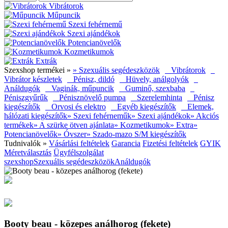
Vibrátorok
Műpuncik
Szexi fehérnemű
Szexi ajándékok
Potencianövelők
Kozmetikumok
Extrák
Szexshop termékei »
» Szexuális segédeszközök
Vibrátorok
Vibrátor készletek
Pénisz, dildó
Hüvely, análgolyók
Análdugók
Vaginák, műpuncik
Guminő, szexbaba
Péniszgyűrűk
Pénisznövelő pumpa
Szerelemhinta
Pénisz
kiegészítők
Orvosi és elektro
Egyéb kiegészítők
Elemek,
hálózati kiegészítők
» Szexi fehérneműk
» Szexi ajándékok
» Akciós
termékek
» A szürke ötven ajánlata
» Kozmetikumok
» Extra
»
Potencianövelők
» Óvszer
» Szado-mazo S/M kiegészítők
Tudnivalók »
Vásárlási feltételek
Garancia
Fizetési feltételek
GYIK
Méretválasztás
Ügyfélszolgálat
szexshop
Szexuális segédeszközök
Análdugók
Booty beau - közepes análhorog (fekete)