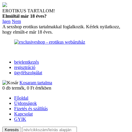
EROTIKUS TARTALOM!
Elmúltál már 18 éves?
Igen
Nem
A sexshop erotikus tartalmakkal foglalkozik. Kérlek nyilatkozz,
hogy elmúlt-e már 18 éves.
bejelentkezés
regisztráció
ügyfélszolgálat
Kosaram tartalma
0
db termék,
0
Ft értékben
Főoldal
Újdonságok
Fizetés és szállítás
Kapcsolat
GYIK