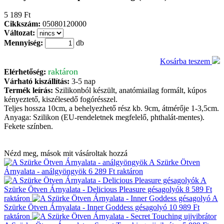
5 189 Ft
Cikkszám:
05080120000
Változat:
Mennyiség:
db
Kosárba teszem
raktáron
Elérhetőség:
Várható kiszállítás:
3-5 nap
Termék leírás:
Szilikonból készült, anatómiailag formált, kúpos
kényeztető, kiszélesedő fogórésszel.
Teljes hossza 10cm, a behelyezhető rész kb. 9cm, átmérője 1-3,5cm.
Anyaga: Szilikon (EU-rendeletnek megfelelő, phthalát-mentes).
Fekete színben.
Nézd meg, mások mit vásároltak hozzá
A Szürke Ötven
Árnyalata - análgyöngyök
6 289 Ft
raktáron
A
Szürke Ötven Árnyalata - Delicious Pleasure gésagolyók
8 589 Ft
raktáron
A
Szürke Ötven Árnyalata - Inner Goddess gésagolyó
10 989 Ft
raktáron