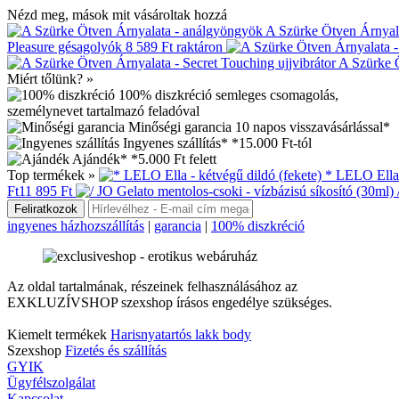
Nézd meg, mások mit vásároltak hozzá
A Szürke Ötven Árnyal
Pleasure gésagolyók
8 589 Ft
raktáron
A Szürke Ö
Miért tőlünk? »
100% diszkréció
semleges csomagolás,
személynevet tartalmazó feladóval
Minőségi garancia
10 napos visszavásárlással*
Ingyenes szállítás*
*15.000 Ft-tól
Ajándék*
*5.000 Ft felett
Top termékek »
* LELO Ella 
Ft
11 895 Ft
ingyenes házhozszállítás
|
garancia
|
100% diszkréció
Az oldal tartalmának, részeinek felhasználásához az
EXKLUZÍVSHOP szexshop írásos engedélye szükséges.
Kiemelt termékek
Harisnyatartós lakk body
Szexshop
Fizetés és szállítás
GYIK
Ügyfélszolgálat
Kapcsolat