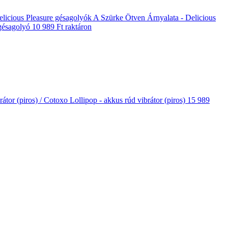
A Szürke Ötven Árnyalata - Delicious
gésagolyó
10 989 Ft
raktáron
/ Cotoxo Lollipop - akkus rúd vibrátor (piros)
15 989