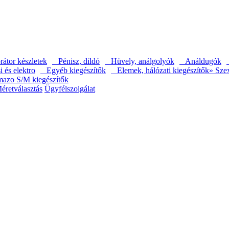
átor készletek
Pénisz, dildó
Hüvely, análgolyók
Análdugók
és elektro
Egyéb kiegészítők
Elemek, hálózati kiegészítők
» Sze
mazo S/M kiegészítők
éretválasztás
Ügyfélszolgálat