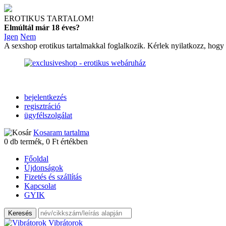
EROTIKUS TARTALOM!
Elmúltál már 18 éves?
Igen
Nem
A sexshop erotikus tartalmakkal foglalkozik. Kérlek nyilatkozz, hogy
bejelentkezés
regisztráció
ügyfélszolgálat
Kosaram tartalma
0
db termék,
0
Ft értékben
Főoldal
Újdonságok
Fizetés és szállítás
Kapcsolat
GYIK
Vibrátorok