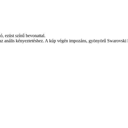
, ezüst színű bevonattal.
z anális kényeztetéshez. A kúp végén impozáns, gyönyörű Swarovski kris