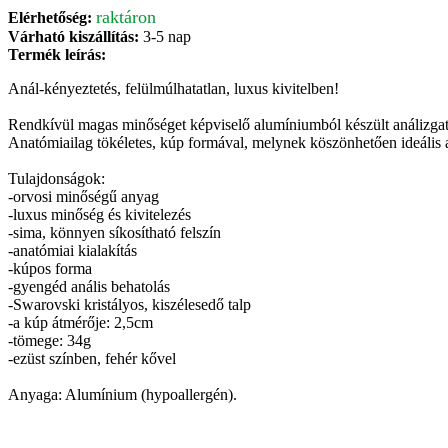
raktáron
Elérhetőség:
Várható kiszállítás:
3-5 nap
Termék leírás:
Anál-kényeztetés, felülmúlhatatlan, luxus kivitelben!
Rendkívül magas minőséget képviselő alumíniumból készült análizgató
Anatómiailag tökéletes, kúp formával, melynek köszönhetően ideális a
Tulajdonságok:
-orvosi minőségű anyag
-luxus minőség és kivitelezés
-sima, könnyen síkosítható felszín
-anatómiai kialakítás
-kúpos forma
-gyengéd anális behatolás
-Swarovski kristályos, kiszélesedő talp
-a kúp átmérője: 2,5cm
-tömege: 34g
-ezüst színben, fehér kővel
Anyaga: Alumínium (hypoallergén).