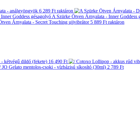
ata - análgyöngyök
6 289 Ft
raktáron
A Szürke Ötven Árnyalata - Inner Goddess 
tven Árnyalata - Secret Touching ujjvibrátor
5 889 Ft
raktáron
- kétvégű dildó (fekete)
16 490 Ft
/ JO Gelato mentolos-csoki - vízbázisú síkosító (30ml)
2 789 Ft