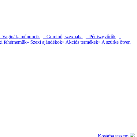
Vaginák, műpuncik
Guminő, szexbaba
Péniszgyűrűk
xi fehérneműk
» Szexi ajándékok
» Akciós termékek
» A szürke ötven
Kosárba teszem