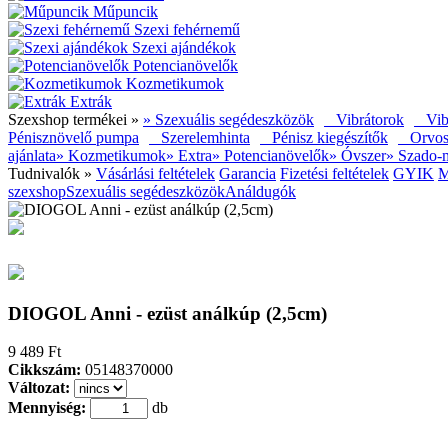
Műpuncik
Szexi fehérnemű
Szexi ajándékok
Potencianövelők
Kozmetikumok
Extrák
Szexshop termékei »
» Szexuális segédeszközök
Vibrátorok
Vibr
Pénisznövelő pumpa
Szerelemhinta
Pénisz kiegészítők
Orvosi 
ajánlata
» Kozmetikumok
» Extra
» Potencianövelők
» Óvszer
» Szado-
Tudnivalók »
Vásárlási feltételek
Garancia
Fizetési feltételek
GYIK
M
szexshop
Szexuális segédeszközök
Análdugók
DIOGOL Anni - ezüst análkúp (2,5cm)
9 489 Ft
Cikkszám:
05148370000
Változat:
Mennyiség:
db