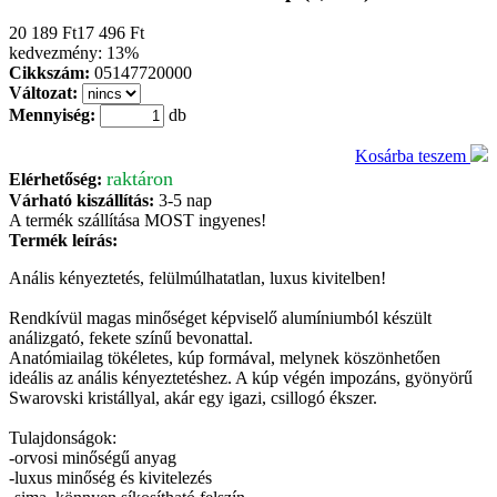
20 189 Ft
17 496 Ft
kedvezmény:
13%
Cikkszám:
05147720000
Változat:
Mennyiség:
db
Kosárba teszem
raktáron
Elérhetőség:
Várható kiszállítás:
3-5 nap
A termék szállítása MOST
ingyenes
!
Termék leírás:
Anális kényeztetés, felülmúlhatatlan, luxus kivitelben!
Rendkívül magas minőséget képviselő alumíniumból készült
análizgató, fekete színű bevonattal.
Anatómiailag tökéletes, kúp formával, melynek köszönhetően
ideális az anális kényeztetéshez. A kúp végén impozáns, gyönyörű
Swarovski kristállyal, akár egy igazi, csillogó ékszer.
Tulajdonságok:
-orvosi minőségű anyag
-luxus minőség és kivitelezés