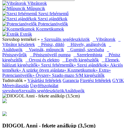
Vibrátorok
Műpuncik
Szexi fehérnemű
Szexi ajándékok
Potencianövelők
Kozmetikumok
Extrák
Szexshop termékei »
» Szexuális segédeszközök
Vibrátorok
Vibrátor készletek
Pénisz, dildó
Hüvely, análgolyók
Análdugók
Vaginák, műpuncik
Guminő, szexbaba
Péniszgyűrűk
Pénisznövelő pumpa
Szerelemhinta
Pénisz
kiegészítők
Orvosi és elektro
Egyéb kiegészítők
Elemek,
hálózati kiegészítők
» Szexi fehérneműk
» Szexi ajándékok
» Akciós
termékek
» A szürke ötven ajánlata
» Kozmetikumok
» Extra
»
Potencianövelők
» Óvszer
» Szado-mazo S/M kiegészítők
Tudnivalók »
Vásárlási feltételek
Garancia
Fizetési feltételek
GYIK
Méretválasztás
Ügyfélszolgálat
szexshop
Szexuális segédeszközök
Análdugók
DIOGOL Anni - fekete análkúp (3,5cm)