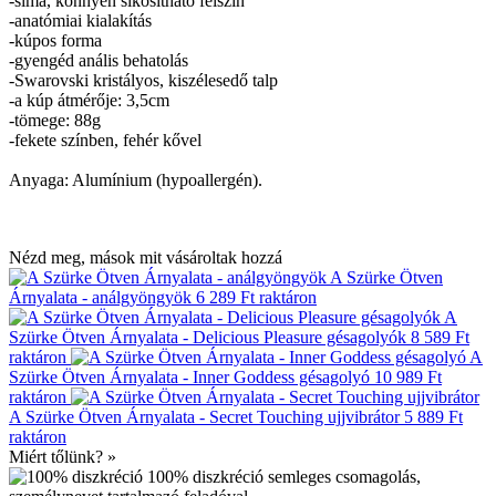
-sima, könnyen síkosítható felszín
-anatómiai kialakítás
-kúpos forma
-gyengéd anális behatolás
-Swarovski kristályos, kiszélesedő talp
-a kúp átmérője: 3,5cm
-tömege: 88g
-fekete színben, fehér kővel
Anyaga: Alumínium (hypoallergén).
Nézd meg, mások mit vásároltak hozzá
A Szürke Ötven
Árnyalata - análgyöngyök
6 289 Ft
raktáron
A
Szürke Ötven Árnyalata - Delicious Pleasure gésagolyók
8 589 Ft
raktáron
A
Szürke Ötven Árnyalata - Inner Goddess gésagolyó
10 989 Ft
raktáron
A Szürke Ötven Árnyalata - Secret Touching ujjvibrátor
5 889 Ft
raktáron
Miért tőlünk? »
100% diszkréció
semleges csomagolás,