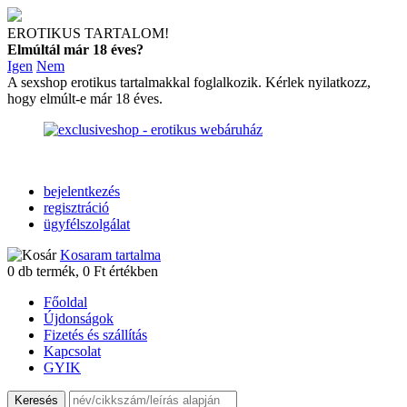
EROTIKUS TARTALOM!
Elmúltál már 18 éves?
Igen
Nem
A sexshop erotikus tartalmakkal foglalkozik. Kérlek nyilatkozz,
hogy elmúlt-e már 18 éves.
bejelentkezés
regisztráció
ügyfélszolgálat
Kosaram tartalma
0
db termék,
0
Ft értékben
Főoldal
Újdonságok
Fizetés és szállítás
Kapcsolat
GYIK