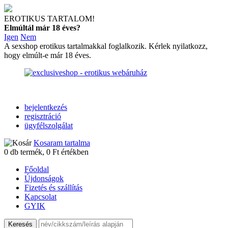
EROTIKUS TARTALOM!
Elmúltál már 18 éves?
Igen
Nem
A sexshop erotikus tartalmakkal foglalkozik. Kérlek nyilatkozz,
hogy elmúlt-e már 18 éves.
bejelentkezés
regisztráció
ügyfélszolgálat
Kosaram tartalma
0
db termék,
0
Ft értékben
Főoldal
Újdonságok
Fizetés és szállítás
Kapcsolat
GYIK