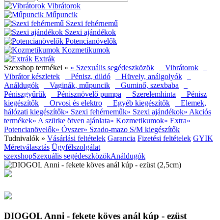
Vibrátorok
Műpuncik
Szexi fehérnemű
Szexi ajándékok
Potencianövelők
Kozmetikumok
Extrák
Szexshop termékei »
» Szexuális segédeszközök
Vibrátorok
Vibrátor készletek
Pénisz, dildó
Hüvely, análgolyók
Análdugók
Vaginák, műpuncik
Guminő, szexbaba
Péniszgyűrűk
Pénisznövelő pumpa
Szerelemhinta
Pénisz
kiegészítők
Orvosi és elektro
Egyéb kiegészítők
Elemek,
hálózati kiegészítők
» Szexi fehérneműk
» Szexi ajándékok
» Akciós
termékek
» A szürke ötven ajánlata
» Kozmetikumok
» Extra
»
Potencianövelők
» Óvszer
» Szado-mazo S/M kiegészítők
Tudnivalók »
Vásárlási feltételek
Garancia
Fizetési feltételek
GYIK
Méretválasztás
Ügyfélszolgálat
szexshop
Szexuális segédeszközök
Análdugók
DIOGOL Anni - fekete köves anál kúp - ezüst