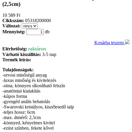
(2,5cm)
10 589 Ft
Cikkszám:
05318200000
Változat:
Mennyiség:
db
Kosárba teszem
raktáron
Elérhetőség:
Várható kiszállítás:
3-5 nap
Termék leírás:
Tulajdonságok:
-orvosi minőségű anyag
-luxus minőség és kivitelezés
-sima, könnyen síkosítható felszín
-anatómiai kialakítás
-kúpos forma
-gyengéd anális behatolás
-Swarovski kristályos, kiszélesedő talp
-teljes hossz: 6cm
-max. átmérő: 2,5cm
-könnyed, kényelmes kivitel
-ezüst színben, fekete kővel