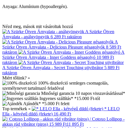
Anyaga: Alumínium (hypoallergén).
Nézd meg, mások mit vásároltak hozzá
A Szürke Ötven
Árnyalata - análgyöngyök
6 289 Ft
raktáron
A
Szürke Ötven Árnyalata - Delicious Pleasure gésagolyók
8 589 Ft
raktáron
A
Szürke Ötven Árnyalata - Inner Goddess gésagolyó
10 989 Ft
raktáron
A Szürke Ötven Árnyalata - Secret Touching ujjvibrátor
5 889 Ft
raktáron
Miért tőlünk? »
100% diszkréció
semleges csomagolás,
személynevet tartalmazó feladóval
Minőségi garancia
10 napos visszavásárlással*
Ingyenes szállítás*
*15.000 Ft-tól
Ajándék*
*5.000 Ft felett
Top termékek »
* LELO
Ella - kétvégű dildó (fekete)
16 490 Ft
/ Cotoxo Lollipop -
akkus rúd vibrátor (piros)
15 989 Ft
11 895 Ft