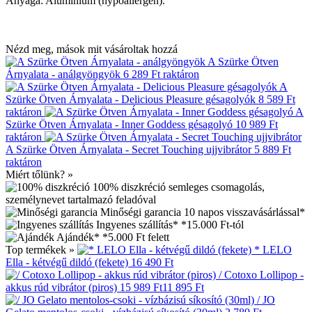
Anyaga: Alumínium (hypoallergén).
Nézd meg, mások mit vásároltak hozzá
A Szürke Ötven
Árnyalata - análgyöngyök
6 289 Ft
raktáron
A
Szürke Ötven Árnyalata - Delicious Pleasure gésagolyók
8 589 Ft
raktáron
A
Szürke Ötven Árnyalata - Inner Goddess gésagolyó
10 989 Ft
raktáron
A Szürke Ötven Árnyalata - Secret Touching ujjvibrátor
5 889 Ft
raktáron
Miért tőlünk? »
100% diszkréció
semleges csomagolás,
személynevet tartalmazó feladóval
Minőségi garancia
10 napos visszavásárlással*
Ingyenes szállítás*
*15.000 Ft-tól
Ajándék*
*5.000 Ft felett
Top termékek »
* LELO
Ella - kétvégű dildó (fekete)
16 490 Ft
/ Cotoxo Lollipop -
akkus rúd vibrátor (piros)
15 989 Ft
11 895 Ft
/ JO