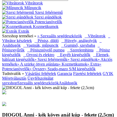
Vibrátorok
Műpuncik
Szexi fehérnemű
Szexi ajándékok
Potencianövelők
Kozmetikumok
Extrák
Szexshop termékei »
» Szexuális segédeszközök
Vibrátorok
Vibrátor készletek
Pénisz, dildó
Hüvely, análgolyók
Análdugók
Vaginák, műpuncik
Guminő, szexbaba
Péniszgyűrűk
Pénisznövelő pumpa
Szerelemhinta
Pénisz
kiegészítők
Orvosi és elektro
Egyéb kiegészítők
Elemek,
hálózati kiegészítők
» Szexi fehérneműk
» Szexi ajándékok
» Akciós
termékek
» A szürke ötven ajánlata
» Kozmetikumok
» Extra
»
Potencianövelők
» Óvszer
» Szado-mazo S/M kiegészítők
Tudnivalók »
Vásárlási feltételek
Garancia
Fizetési feltételek
GYIK
Méretválasztás
Ügyfélszolgálat
szexshop
Szexuális segédeszközök
Análdugók
DIOGOL Anni - kék köves anál kúp - fekete (2,5cm)