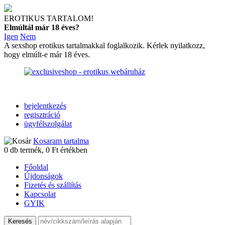
EROTIKUS TARTALOM!
Elmúltál már 18 éves?
Igen
Nem
A sexshop erotikus tartalmakkal foglalkozik. Kérlek nyilatkozz,
hogy elmúlt-e már 18 éves.
bejelentkezés
regisztráció
ügyfélszolgálat
Kosaram tartalma
0
db termék,
0
Ft értékben
Főoldal
Újdonságok
Fizetés és szállítás
Kapcsolat
GYIK