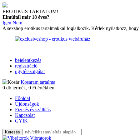
EROTIKUS TARTALOM!
Elmúltál már 18 éves?
Igen
Nem
A sexshop erotikus tartalmakkal foglalkozik. Kérlek nyilatkozz, hogy
bejelentkezés
regisztráció
ügyfélszolgálat
Kosaram tartalma
0
db termék,
0
Ft értékben
Főoldal
Újdonságok
Fizetés és szállítás
Kapcsolat
GYIK
Vibrátorok