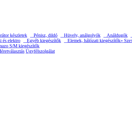
átor készletek
Pénisz, dildó
Hüvely, análgolyók
Análdugók
és elektro
Egyéb kiegészítők
Elemek, hálózati kiegészítők
» Sze
mazo S/M kiegészítők
éretválasztás
Ügyfélszolgálat