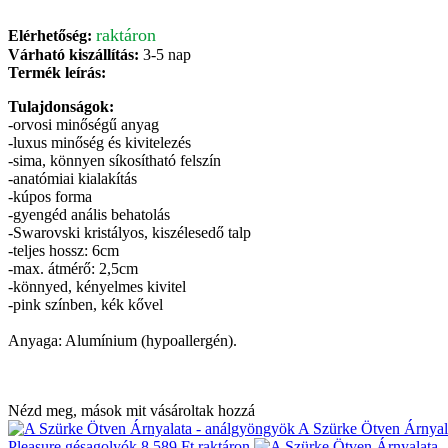
raktáron
Elérhetőség:
Várható kiszállítás:
3-5 nap
Termék leírás:
Tulajdonságok:
-orvosi minőségű anyag
-luxus minőség és kivitelezés
-sima, könnyen síkosítható felszín
-anatómiai kialakítás
-kúpos forma
-gyengéd anális behatolás
-Swarovski kristályos, kiszélesedő talp
-teljes hossz: 6cm
-max. átmérő: 2,5cm
-könnyed, kényelmes kivitel
-pink színben, kék kővel
Anyaga: Alumínium (hypoallergén).
Nézd meg, mások mit vásároltak hozzá
A Szürke Ötven Árnyal
Pleasure gésagolyók
8 589 Ft
raktáron