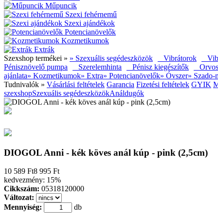
Műpuncik
Szexi fehérnemű
Szexi ajándékok
Potencianövelők
Kozmetikumok
Extrák
Szexshop termékei »
» Szexuális segédeszközök
Vibrátorok
Vibr
Pénisznövelő pumpa
Szerelemhinta
Pénisz kiegészítők
Orvosi 
ajánlata
» Kozmetikumok
» Extra
» Potencianövelők
» Óvszer
» Szado-
Tudnivalók »
Vásárlási feltételek
Garancia
Fizetési feltételek
GYIK
M
szexshop
Szexuális segédeszközök
Análdugók
DIOGOL Anni - kék köves anál kúp - pink (2,5cm)
10 589 Ft
8 995 Ft
kedvezmény:
15%
Cikkszám:
05318120000
Változat:
Mennyiség:
db