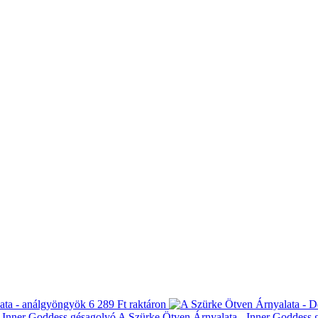
ata - análgyöngyök
6 289 Ft
raktáron
A Szürke Ötven Árnyalata - Inner Goddess 