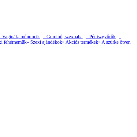
Vaginák, műpuncik
Guminő, szexbaba
Péniszgyűrűk
xi fehérneműk
» Szexi ajándékok
» Akciós termékek
» A szürke ötven