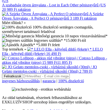
A szabadság ötven árnyalata - Lost in Each Other péniszgyűrű (US
20 989 Ft
raktáron
A Szürke
Ötven Árnyalata - A Perfect O péniszgyűrű
3 189 Ft
raktáron
Miért tőlünk? »
100% diszkréció
semleges csomagolás,
személynevet tartalmazó feladóval
Minőségi garancia
10 napos visszavásárlással*
Ingyenes szállítás*
*15.000 Ft-tól
Ajándék*
*5.000 Ft felett
Top termékek »
* LELO
Ella - kétvégű dildó (fekete)
16 490 Ft
/ Cotoxo Lollipop -
akkus rúd vibrátor (piros)
15 989 Ft
11 895 Ft
/ JO
Gelato mentolos-csoki - vízbázisú síkosító (30ml)
2 789 Ft
ingyenes házhozszállítás
|
garancia
|
100% diszkréció
Az oldal tartalmának, részeinek felhasználásához az
EXKLUZÍVSHOP szexshop írásos engedélye szükséges.