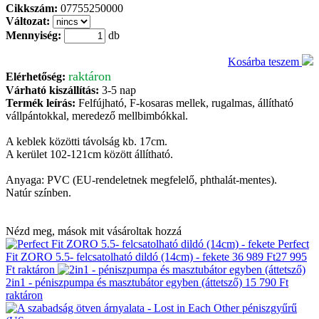
Cikkszám:
07755250000
Változat:
Mennyiség:
db
Kosárba teszem
raktáron
Elérhetőség:
Várható kiszállítás:
3-5 nap
Termék leírás:
Felfújható, F-kosaras mellek, rugalmas, állítható
vállpántokkal, meredező mellbimbókkal.
A keblek közötti távolság kb. 17cm.
A kerület 102-121cm között állítható.
Anyaga: PVC (EU-rendeletnek megfelelő, phthalát-mentes).
Natúr színben.
Nézd meg, mások mit vásároltak hozzá
Perfect
Fit ZORO 5.5- felcsatolható dildó (14cm) - fekete
36 989 Ft
27 995
Ft
raktáron
2in1 - péniszpumpa és masztubátor egyben (áttetsző)
15 790 Ft
raktáron