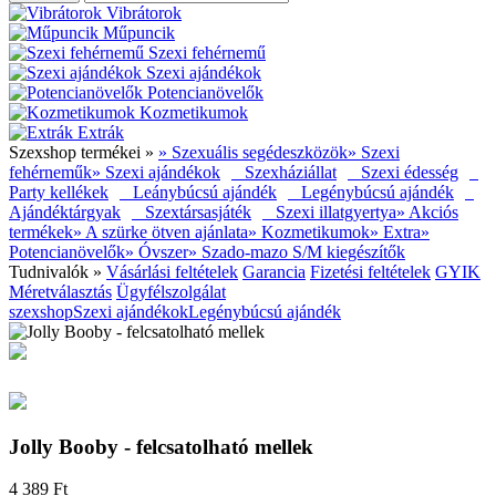
Vibrátorok
Műpuncik
Szexi fehérnemű
Szexi ajándékok
Potencianövelők
Kozmetikumok
Extrák
Szexshop termékei »
» Szexuális segédeszközök
» Szexi
fehérneműk
» Szexi ajándékok
Szexháziállat
Szexi édesség
Party kellékek
Leánybúcsú ajándék
Legénybúcsú ajándék
Ajándéktárgyak
Szextársasjáték
Szexi illatgyertya
» Akciós
termékek
» A szürke ötven ajánlata
» Kozmetikumok
» Extra
»
Potencianövelők
» Óvszer
» Szado-mazo S/M kiegészítők
Tudnivalók »
Vásárlási feltételek
Garancia
Fizetési feltételek
GYIK
Méretválasztás
Ügyfélszolgálat
szexshop
Szexi ajándékok
Legénybúcsú ajándék
Jolly Booby - felcsatolható mellek
4 389 Ft