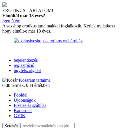
EROTIKUS TARTALOM!
Elmúltál már 18 éves?
Igen
Nem
A sexshop erotikus tartalmakkal foglalkozik. Kérlek nyilatkozz,
hogy elmúlt-e már 18 éves.
bejelentkezés
regisztráció
ügyfélszolgálat
Kosaram tartalma
0
db termék,
0
Ft értékben
Főoldal
Újdonságok
Fizetés és szállítás
Kapcsolat
GYIK