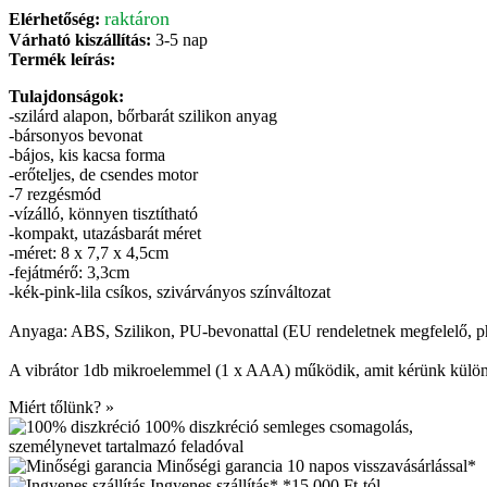
raktáron
Elérhetőség:
Várható kiszállítás:
3-5 nap
Termék leírás:
Tulajdonságok:
-szilárd alapon, bőrbarát szilikon anyag
-bársonyos bevonat
-bájos, kis kacsa forma
-erőteljes, de csendes motor
-7 rezgésmód
-vízálló, könnyen tisztítható
-kompakt, utazásbarát méret
-méret: 8 x 7,7 x 4,5cm
-fejátmérő: 3,3cm
-kék-pink-lila csíkos, szivárványos színváltozat
Anyaga: ABS, Szilikon, PU-bevonattal (EU rendeletnek megfelelő, ph
A vibrátor 1db mikroelemmel (1 x AAA) működik, amit kérünk külön
Miért tőlünk? »
100% diszkréció
semleges csomagolás,
személynevet tartalmazó feladóval
Minőségi garancia
10 napos visszavásárlással*
Ingyenes szállítás*
*15.000 Ft-tól