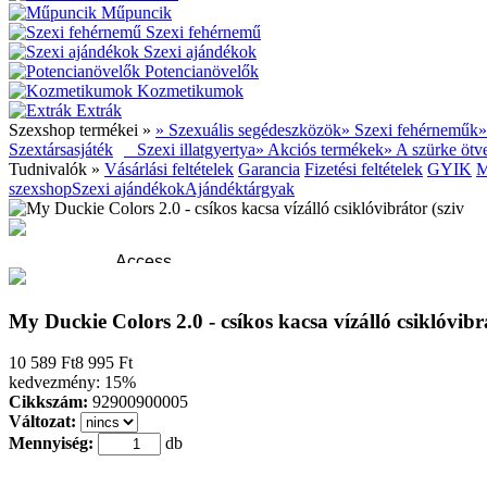
Műpuncik
Szexi fehérnemű
Szexi ajándékok
Potencianövelők
Kozmetikumok
Extrák
Szexshop termékei »
» Szexuális segédeszközök
» Szexi fehérneműk
»
Szextársasjáték
Szexi illatgyertya
» Akciós termékek
» A szürke ötve
Tudnivalók »
Vásárlási feltételek
Garancia
Fizetési feltételek
GYIK
M
szexshop
Szexi ajándékok
Ajándéktárgyak
My Duckie Colors 2.0 - csíkos kacsa vízálló csiklóvibrá
10 589 Ft
8 995 Ft
kedvezmény:
15%
Cikkszám:
92900900005
Változat:
Mennyiség:
db