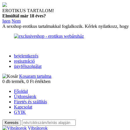
EROTIKUS TARTALOM!
Elmúltál már 18 éves?
Igen
Nem
A sexshop erotikus tartalmakkal foglalkozik. Kérlek nyilatkozz, hogy
bejelentkezés
regisztráció
ügyfélszolgálat
Kosaram tartalma
0
db termék,
0
Ft értékben
Főoldal
Újdonságok
Fizetés és szállítás
Kapcsolat
GYIK
Vibrátorok