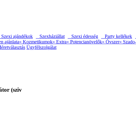
 Szexi ajándékok
Szexháziállat
Szexi édesség
Party kellékek
n ajánlata
» Kozmetikumok
» Extra
» Potencianövelők
» Óvszer
» Szado
éretválasztás
Ügyfélszolgálat
tor (sziv