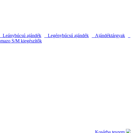
Leánybúcsú ajándék
Legénybúcsú ajándék
Ajándéktárgyak
-mazo S/M kiegészítők
Kosárba teszem