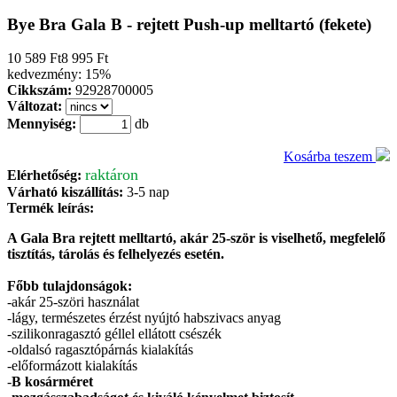
Bye Bra Gala B - rejtett Push-up melltartó (fekete)
10 589 Ft
8 995 Ft
kedvezmény:
15%
Cikkszám:
92928700005
Változat:
Mennyiség:
db
Kosárba teszem
raktáron
Elérhetőség:
Várható kiszállítás:
3-5 nap
Termék leírás:
A Gala Bra rejtett melltartó, akár 25-ször is viselhető, megfelelő
tisztítás, tárolás és felhelyezés esetén.
Főbb tulajdonságok:
-akár 25-szöri használat
-lágy, természetes érzést nyújtó habszivacs anyag
-szilikonragasztó géllel ellátott csészék
-oldalsó ragasztópárnás kialakítás
-előformázott kialakítás
-
B kosárméret