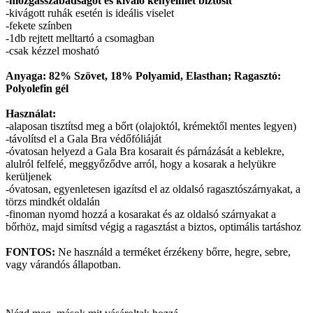
-
mozgásszabadságot és kiváló kényelmet biztosít
-kivágott ruhák esetén is ideális viselet
-fekete színben
-1db rejtett melltartó a csomagban
-csak kézzel mosható
Anyaga: 82% Szövet, 18% Polyamid, Elasthan; Ragasztó:
Polyolefin gél
Használat:
-alaposan tisztítsd meg a bőrt (olajoktól, krémektől mentes legyen)
-távolítsd el a Gala Bra védőfóliáját
-óvatosan helyezd a Gala Bra kosarait és párnázását a keblekre,
alulról felfelé, meggyőződve arról, hogy a kosarak a helyükre
kerüljenek
-óvatosan, egyenletesen igazítsd el az oldalsó ragasztószárnyakat, a
törzs mindkét oldalán
-finoman nyomd hozzá a kosarakat és az oldalsó szárnyakat a
bőrhöz, majd simítsd végig a ragasztást a biztos, optimális tartáshoz
FONTOS:
Ne használd a terméket érzékeny bőrre, hegre, sebre,
vagy várandós állapotban.