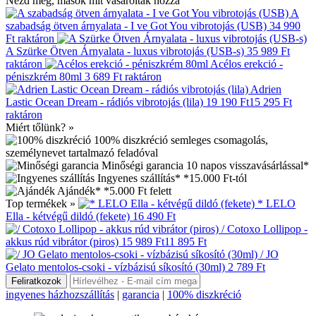
Nézd meg, mások mit vásároltak hozzá
A
szabadság ötven árnyalata - I ve Got You vibrotojás (USB)
34 990
Ft
raktáron
A Szürke Ötven Árnyalata - luxus vibrotojás (USB-s)
35 989 Ft
raktáron
Acélos erekció -
péniszkrém 80ml
3 689 Ft
raktáron
Adrien
Lastic Ocean Dream - rádiós vibrotojás (lila)
19 190 Ft
15 295 Ft
raktáron
Miért tőlünk? »
100% diszkréció
semleges csomagolás,
személynevet tartalmazó feladóval
Minőségi garancia
10 napos visszavásárlással*
Ingyenes szállítás*
*15.000 Ft-tól
Ajándék*
*5.000 Ft felett
Top termékek »
* LELO
Ella - kétvégű dildó (fekete)
16 490 Ft
/ Cotoxo Lollipop -
akkus rúd vibrátor (piros)
15 989 Ft
11 895 Ft
/ JO
Gelato mentolos-csoki - vízbázisú síkosító (30ml)
2 789 Ft
ingyenes házhozszállítás
|
garancia
|
100% diszkréció