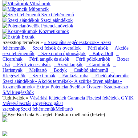
Vibrátorok
Műpuncik
Szexi fehérnemű
Szexi ajándékok
Potencianövelők
Kozmetikumok
Extrák
Szexshop termékei »
» Szexuális segédeszközök
» Szexi
fehérneműk
Szexi felsők és overallok
Férfi alsók
Akciós
sexi fehérneműk
Szexi ruha újdonságok
Baby-Doll
Cicaruhák
Férfi tangák és alsók
Férfi pólók,trikók
Boxer
alsó
Férfi vicces alsók
Szexi tangák
Garnitúrák
Harisnyák
Melltartó
Bodyk
Csábító alsónemű
Kiegészítők
Szexi ruhák
Fantázia ruha
Ehető alsónemű
»
Szexi ajándékok
» Akciós termékek
» A szürke ötven ajánlata
»
Kozmetikumok
» Extra
» Potencianövelők
» Óvszer
» Szado-mazo
S/M kiegészítők
Tudnivalók »
Vásárlási feltételek
Garancia
Fizetési feltételek
GYIK
Méretválasztás
Ügyfélszolgálat
szexshop
Szexi fehérneműk
Melltartó