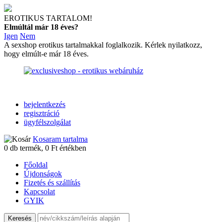
EROTIKUS TARTALOM!
Elmúltál már 18 éves?
Igen
Nem
A sexshop erotikus tartalmakkal foglalkozik. Kérlek nyilatkozz,
hogy elmúlt-e már 18 éves.
bejelentkezés
regisztráció
ügyfélszolgálat
Kosaram tartalma
0
db termék,
0
Ft értékben
Főoldal
Újdonságok
Fizetés és szállítás
Kapcsolat
GYIK