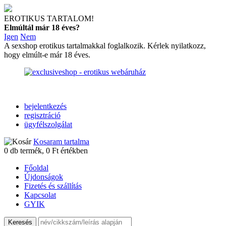
EROTIKUS TARTALOM!
Elmúltál már 18 éves?
Igen
Nem
A sexshop erotikus tartalmakkal foglalkozik. Kérlek nyilatkozz,
hogy elmúlt-e már 18 éves.
bejelentkezés
regisztráció
ügyfélszolgálat
Kosaram tartalma
0
db termék,
0
Ft értékben
Főoldal
Újdonságok
Fizetés és szállítás
Kapcsolat
GYIK