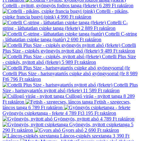
Cottelli - nyitott, gyöngyös fodros tanga (fekete)
6 289 Ft
raktáron
Cottelli - pikáns,
csipke francia bugyi (pink)
4 990 Ft
raktáron
Cottelli C-
string - láthatatlan csipke tanga (fekete)
2 889 Ft
raktáron
Cottelli C-string
- láthatatlan csipke tanga (natúr)
2 690 Ft
raktáron
Cottelli
Plus Size - csipkés gyöngyös nyitott alsó (fekete)
9 489 Ft
raktáron
Cottelli Plus Size
- csipkés, nyitott alsó (fekete)
5 989 Ft
raktáron
Cottelli Plus Size - harisnyatartós csipke alsó gyöngysorral (fe
8 989
Ft
6 796 Ft
raktáron
Cottelli Plus
Size - harisnyatartós nyitott alsó (fekete)
11 589 Ft
raktáron
Csillogó virág - nyitott tanga
8 289
Ft
raktáron
Fetish - szegecses,
láncos tanga
6 789 Ft
raktáron
Gyöngyös csipketanga - fekete
4 789 Ft
3 195 Ft
raktáron
Gyöngyös, nyitott alsó
4 789 Ft
raktáron
Gyöngyös, nyitott csipketanga
5
290 Ft
raktáron
Gyors alsó
2 690 Ft
raktáron
Láncos-csipkés szextanga
3 390 Ft