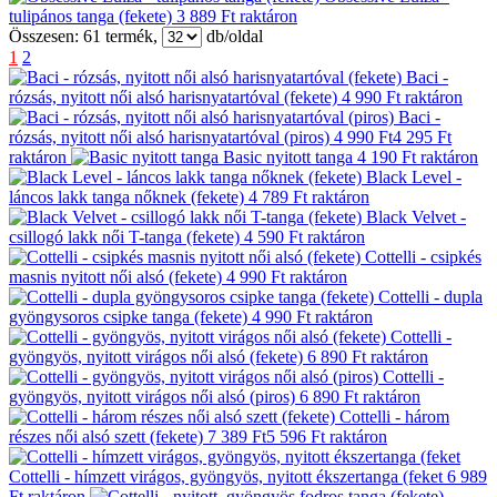
tulipános tanga (fekete)
3 889 Ft
raktáron
Összesen:
61
termék,
db/oldal
1
2
Baci -
rózsás, nyitott női alsó harisnyatartóval (fekete)
4 990 Ft
raktáron
Baci -
rózsás, nyitott női alsó harisnyatartóval (piros)
4 990 Ft
4 295 Ft
raktáron
Basic nyitott tanga
4 190 Ft
raktáron
Black Level -
láncos lakk tanga nőknek (fekete)
4 789 Ft
raktáron
Black Velvet -
csillogó lakk női T-tanga (fekete)
4 590 Ft
raktáron
Cottelli - csipkés
masnis nyitott női alsó (fekete)
4 990 Ft
raktáron
Cottelli - dupla
gyöngysoros csipke tanga (fekete)
4 990 Ft
raktáron
Cottelli -
gyöngyös, nyitott virágos női alsó (fekete)
6 890 Ft
raktáron
Cottelli -
gyöngyös, nyitott virágos női alsó (piros)
6 890 Ft
raktáron
Cottelli - három
részes női alsó szett (fekete)
7 389 Ft
5 596 Ft
raktáron
Cottelli - hímzett virágos, gyöngyös, nyitott ékszertanga (feket
6 989
Ft
raktáron