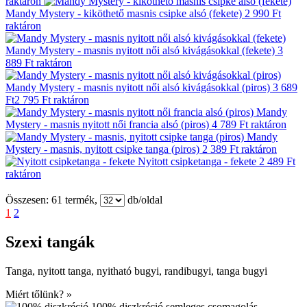
raktáron
Mandy Mystery - kiköthető masnis csipke alsó (fekete)
2 990 Ft
raktáron
Mandy Mystery - masnis nyitott női alsó kivágásokkal (fekete)
3
889 Ft
raktáron
Mandy Mystery - masnis nyitott női alsó kivágásokkal (piros)
3 689
Ft
2 795 Ft
raktáron
Mandy
Mystery - masnis nyitott női francia alsó (piros)
4 789 Ft
raktáron
Mandy
Mystery - masnis, nyitott csipke tanga (piros)
2 389 Ft
raktáron
Nyitott csipketanga - fekete
2 489 Ft
raktáron
Összesen:
61
termék,
db/oldal
1
2
Szexi tangák
Tanga, nyitott tanga, nyitható bugyi, randibugyi, tanga bugyi
Miért tőlünk? »
100% diszkréció
semleges csomagolás,