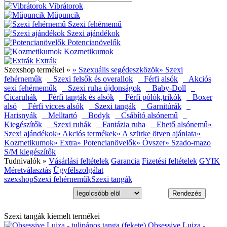
Vibrátorok
Műpuncik
Szexi fehérnemű
Szexi ajándékok
Potencianövelők
Kozmetikumok
Extrák
Szexshop termékei »
» Szexuális segédeszközök
» Szexi
fehérneműk
Szexi felsők és overallok
Férfi alsók
Akciós
sexi fehérneműk
Szexi ruha újdonságok
Baby-Doll
Cicaruhák
Férfi tangák és alsók
Férfi pólók,trikók
Boxer
alsó
Férfi vicces alsók
Szexi tangák
Garnitúrák
Harisnyák
Melltartó
Bodyk
Csábító alsónemű
Kiegészítők
Szexi ruhák
Fantázia ruha
Ehető alsónemű
»
Szexi ajándékok
» Akciós termékek
» A szürke ötven ajánlata
»
Kozmetikumok
» Extra
» Potencianövelők
» Óvszer
» Szado-mazo
S/M kiegészítők
Tudnivalók »
Vásárlási feltételek
Garancia
Fizetési feltételek
GYIK
Méretválasztás
Ügyfélszolgálat
szexshop
Szexi fehérneműk
Szexi tangák
Szexi tangák kiemelt termékei
Obsessive Luiza -