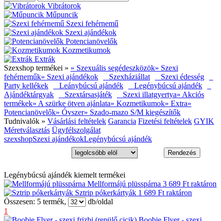
Vibrátorok
Műpuncik
Szexi fehérnemű
Szexi ajándékok
Potencianövelők
Kozmetikumok
Extrák
Szexshop termékei »
» Szexuális segédeszközök
» Szexi
fehérneműk
» Szexi ajándékok
Szexháziállat
Szexi édesség
Party kellékek
Leánybúcsú ajándék
Legénybúcsú ajándék
Ajándéktárgyak
Szextársasjáték
Szexi illatgyertya
» Akciós
termékek
» A szürke ötven ajánlata
» Kozmetikumok
» Extra
»
Potencianövelők
» Óvszer
» Szado-mazo S/M kiegészítők
Tudnivalók »
Vásárlási feltételek
Garancia
Fizetési feltételek
GYIK
Méretválasztás
Ügyfélszolgálat
szexshop
Szexi ajándékok
Legénybúcsú ajándék
Legénybúcsú ajándék kiemelt termékei
Mellformájú plüsspárna
3 689 Ft
raktáron
Sztrip pókerkártyák
1 689 Ft
raktáron
Összesen:
5
termék,
db/oldal
1
Boobie Flyer - szexi