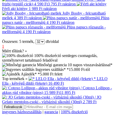
frizbi (repülő cicik)
4 590 Ft
3 795 Ft
raktáron
Férfi akt kötény
1 989 Ft
raktáron
Jolly Booby - felcsatolható
mellek
4 389 Ft
raktáron
Plüss
papucs natúr - mellformájú
4 190 Ft
raktáron
Plüss papucs rózsaszín -
mellformájú
4 190 Ft
raktáron
Összesen:
5
termék,
db/oldal
1
Miért tőlünk? »
100% diszkréció
semleges csomagolás,
személynevet tartalmazó feladóval
Minőségi garancia
10 napos visszavásárlással*
Ingyenes szállítás*
*15.000 Ft-tól
Ajándék*
*5.000 Ft felett
Top termékek »
* LELO
Ella - kétvégű dildó (fekete)
16 490 Ft
/ Cotoxo Lollipop -
akkus rúd vibrátor (piros)
15 989 Ft
11 895 Ft
/ JO
Gelato mentolos-csoki - vízbázisú síkosító (30ml)
2 789 Ft
ingyenes házhozszállítás
|
garancia
|
100% diszkréció