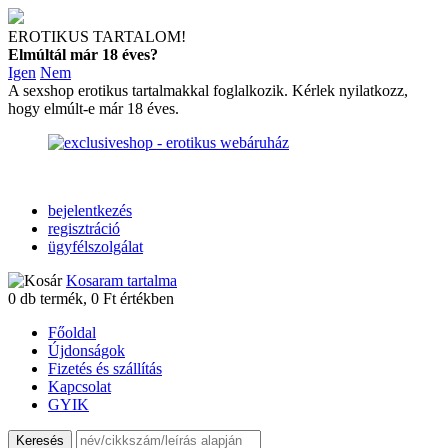
EROTIKUS TARTALOM!
Elmúltál már 18 éves?
Igen
Nem
A sexshop erotikus tartalmakkal foglalkozik. Kérlek nyilatkozz,
hogy elmúlt-e már 18 éves.
bejelentkezés
regisztráció
ügyfélszolgálat
Kosaram tartalma
0
db termék,
0
Ft értékben
Főoldal
Újdonságok
Fizetés és szállítás
Kapcsolat
GYIK